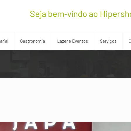
Seja bem-vindo ao Hipersh
rial
Gastronomia
Lazer e Eventos
Serviços
C