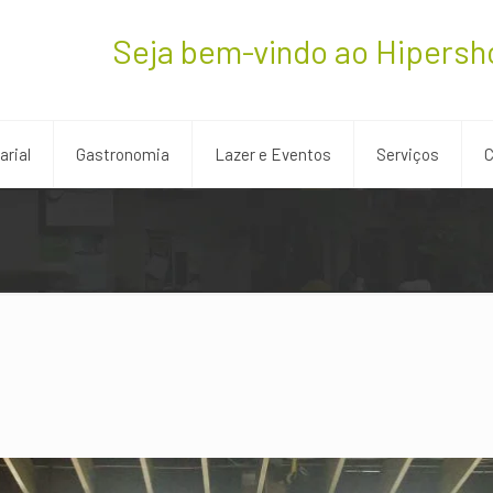
Seja bem-vindo ao Hipersh
rial
Gastronomia
Lazer e Eventos
Serviços
C